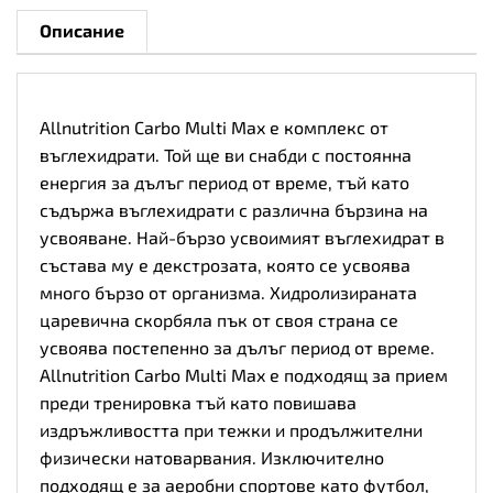
Описание
Allnutrition Carbo Multi Max е комплекс от
въглехидрати
. Той ще ви снабди с постоянна
енергия за дълъг период от време, тъй като
съдържа въглехидрати с различна бързина на
усвояване. Най-бързо усвоимият въглехидрат в
състава му е декстрозата, която се усвоява
много бързо от организма. Хидролизираната
царевична скорбяла пък от своя страна се
усвоява постепенно за дълъг период от време.
Allnutrition Carbo Multi Max е подходящ за прием
преди тренировка тъй като повишава
издръжливостта при тежки и продължителни
физически натоварвания. Изключително
подходящ е за аеробни спортове като футбол,