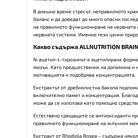
В днешно време стресът, неправилното хран
баланс и да доведат до много опасни после
на правилното функциониране на нервната 
нервната система. Именно тези ценни приро
Какво съдържа ALLNUTRITION BRAI
N-ацетил-L-тирозинът е ацетилирана форма 
мозък. Като предшественик на допамина и 
мотивацията и подобрява концентрацията.
Екстрактът от дребнолистна бакопа подпом
включително памет и концентрация. Благод
може да се използва като помощно средств
Естествено срещащите се антиоксиданти пр
правилното функциониране на жлъчния меху
Екстракт от Rhodiola Rosea – съдържа няко