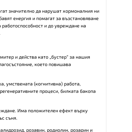
огат значително да нарушат хормоналния ни
бавят енергия и помагат за възстановяване
а работоспособност и до увреждане на
.
итер и действа като „бустер“ за нашия
лагосъстояние, което повишава
, умствената (когнитивна) работа,
 регенеративните процеси, билката бакопа
реждане. Има положителен ефект върху
с съня.
алидрозид, розавин, родиолин, розарин и