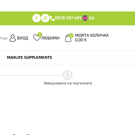
0878 567 491
EN
МОЯТА КОЛИЧКА
0
0
тък:
ВХОД
ЛЮБИМИ
0,00
€
MAXLIFE SUPPLEMENTS
3
Завършване на поръчката