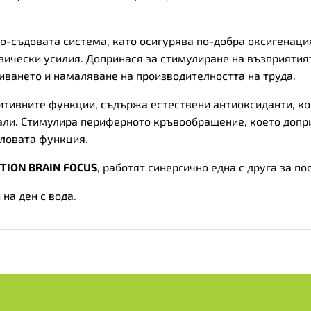
о-съдовата система, като осигурява по-добра оксигенаци
зически усилия. Допринася за стимулиране на възприятия
пиването и намаляване на производителността на труда.
итивните функции, съдържа естествени антиоксиданти, ко
али. Стимулира периферното кръвообращение, което допри
ловата функция.
TION BRAIN FOCUS
, работят синергично една с друга за п
на ден с вода.