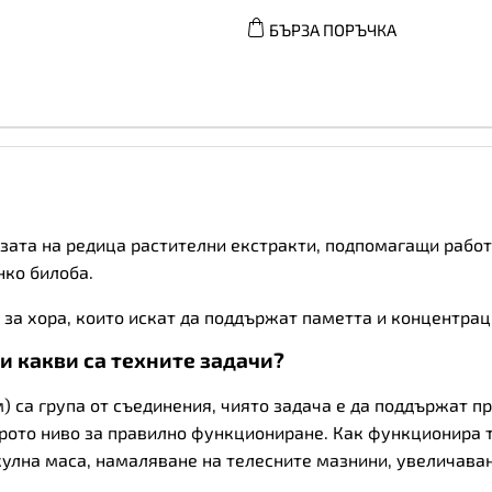
Focus
БЪРЗА ПОРЪЧКА
-
Формула
за
Мозъка,
Разфасовка
60
caps
количество
азата на редица растителни екстракти, подпомагащи рабо
нко билоба.
за хора, които искат да поддържат паметта и концентрац
и какви са техните задачи?
) са група от съединения, чиято задача е да поддържат пр
брото ниво за правилно функциониране. Как функционира т
улна маса, намаляване на телесните мазнини, увеличаван