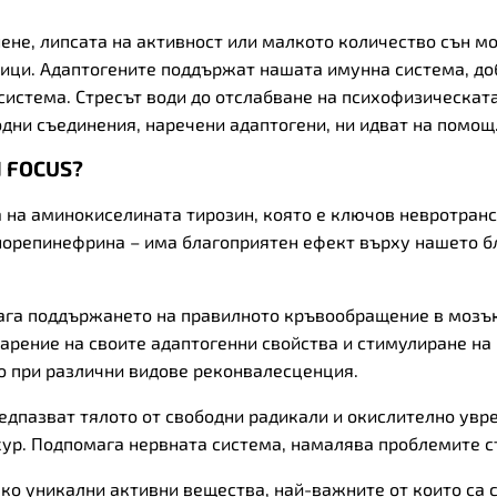
ене, липсата на активност или малкото количество сън м
дици. Адаптогените поддържат нашата имунна система, до
система. Стресът води до отслабване на психофизическат
дни съединения, наречени адаптогени, ни идват на помощ
N FOCUS?
на аминокиселината тирозин, която е ключов невротрансм
норепинефрина – има благоприятен ефект върху нашето б
ага поддържането на правилното кръвообращение в мозъка
арение на своите адаптогенни свойства и стимулиране на
о при различни видове реконвалесценция.
едпазват тялото от свободни радикали и окислително ув
р. Подпомага нервната система, намалява проблемите съ
лко уникални активни вещества, най-важните от които са с