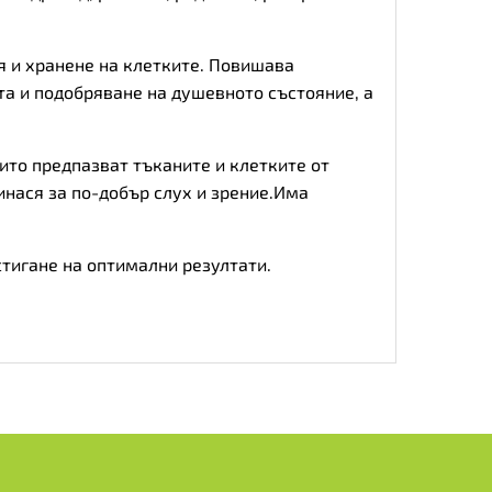
я и хранене на клетките. Повишава
та и подобряване на душевното състояние, а
ито предпазват тъканите и клетките от
нася за по-добър слух и зрение.Има
остигане на оптимални резултати.