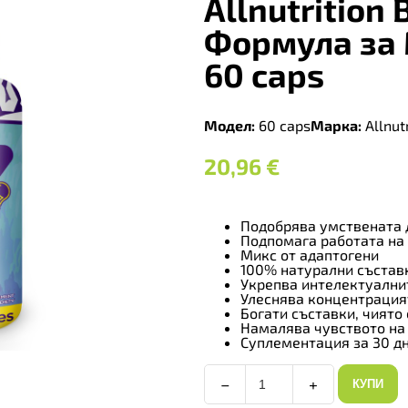
Allnutrition 
Формула за 
60 caps
Модел:
60 caps
Марка:
Allnutr
20,96
€
Подобрява умствената 
Подпомага работата на
Микс от адаптогени
100% натурални съставк
Укрепва интелектуални
Улеснява концентрация
Богати съставки, чиято
Намалява чувството на
Суплементация за 30 д
−
+
КУПИ
Allnutrition
Brain