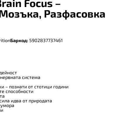
Brain Focus –
Мозъка, Разфасовка
ition
Баркод:
5902837737461
дейност
 нервната система
и – познати от стотици години
те способности
та
 сила идва от природата
 умора
ни