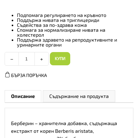
Подпомага регулирането на кръвното
Поддържа нивата на триглицериди
Съдейства за по-здрава кожа
Спомага за нормализиране нивата на
холестерол
Поддържа здравето на репродуктивните и
уринарните органи
−
+
КУПИ
Allnutrition
Berberine
-
БЪРЗА ПОРЪЧКА
Берберин,
Разфасовка
90
caps
количество
Описание
Съдържание на продукта
Берберин – хранителна добавка, съдържаща
екстракт от корен Berberis aristata,