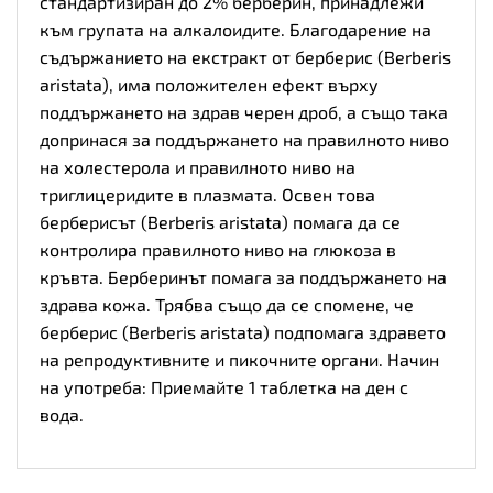
стандартизиран до 2% берберин, принадлежи
към групата на алкалоидите. Благодарение на
съдържанието на екстракт от берберис (Berberis
aristata), има положителен ефект върху
поддържането на здрав черен дроб, а също така
допринася за поддържането на правилното ниво
на холестерола и правилното ниво на
триглицеридите в плазмата. Освен това
берберисът (Berberis aristata) помага да се
контролира правилното ниво на глюкоза в
кръвта. Берберинът помага за поддържането на
здрава кожа. Трябва също да се спомене, че
берберис (Berberis aristata) подпомага здравето
на репродуктивните и пикочните органи. Начин
на употреба: Приемайте 1 таблетка на ден с
вода.