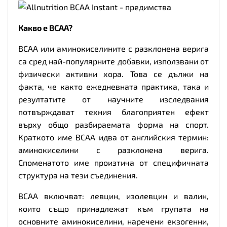
Какво е BCAA?
BCAA или аминокиселините с разклонена верига
са сред най-популярните добавки, използвани от
физически активни хора. Това се дължи на
факта, че както ежедневната практика, така и
резултатите от научните изследвания
потвърждават техния благоприятен ефект
върху общо разбираемата форма на спорт.
Краткото име BCAA идва от английския термин:
аминокиселини с разклонена верига.
Споменатото име произтича от специфичната
структура на тези съединения.
BCAA включват: левцин, изолевцин и валин,
които също принадлежат към групата на
основните аминокиселини, наречени екзогенни,