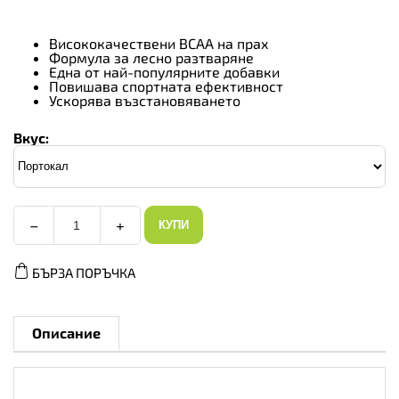
Висококачествени BCAA на прах
Формула за лесно разтваряне
Една от най-популярните добавки
Повишава спортната ефективност
Ускорява възстановяването
Вкус:
−
+
КУПИ
Allnutrition
BCAA
Instant,
БЪРЗА ПОРЪЧКА
Вкус
Портокал,
Разфасовка
400g
количество
Описание