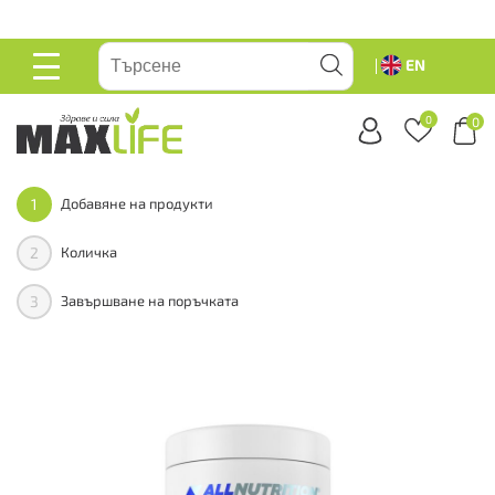
ейте
EN
ОСНОВНО
МЕНЮ
0
0
1
Добавяне на продукти
2
Количка
3
Завършване на поръчката