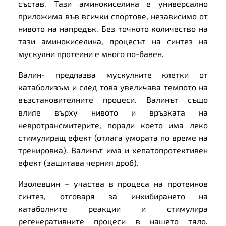
състав. Тази аминокиселина е универсално
приложима във всички спортове, независимо от
нивото на напредък. Без точното количество на
тази аминокиселина, процесът на синтез на
мускулни протеини е много по-бавен.
Валин- предпазва мускулните клетки от
катаболизъм и след това увеличава темпото на
възстановителните процеси. Валинът също
влияе върху нивото и връзката на
невротрансмитерите, поради което има леко
стимулиращ ефект (отлага умората по време на
тренировка). Валинът има и хепатопротективен
ефект (защитава черния дроб).
Изолевцин – участва в процеса на протеинов
синтез, отговаря за инхибирането на
катаболните реакции и стимулира
регенеративните процеси в нашето тяло.