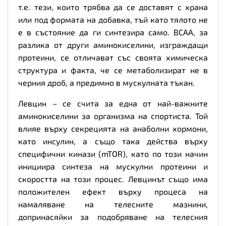
т.е. тези, които трябва да се доставят с храна
или под формата на добавка, тъй като тялото не
е в състояние да ги синтезира само. BCAA, за
разлика от други аминокиселини, изграждащи
протеини, се отличават със своята химическа
структура и факта, че се метаболизират не в
черния дроб, а предимно в мускулната тъкан.
Левцин – се счита за една от най-важните
аминокиселини за организма на спортиста. Той
влияе върху секрецията на анаболни хормони,
като инсулин, а също така действа върху
специфични кинази (mTOR), като по този начин
инициира синтеза на мускулни протеини и
скоростта на този процес. Левцинът също има
положителен ефект върху процеса на
намаляване на телесните мазнини,
допринасяйки за подобряване на телесния