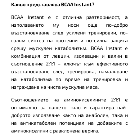
Какво представлява BCAA Instant?
BCAA Instant е с отлична разтворимост, а
използването му носи още по-добро
възстановяване след усилени тренировки, по-
голям синтез на протеини и по-силна защита
срещу мускулен катаболизъм. BCAA Instant е
комбинация от левцин, изолевцин и валин в
съотношение 2:1:1 – ключът към ефективното
възстановяване след тренировка, намаляване
на катаболизма по време на тренировка и
изграждане на чиста мускулна маса.
Съотношението на аминокиселините 2:1:1 е
оптимално за нашето тяло и гарантира най-
доброто използване както на анаболен, така и
на антикатаболен потенциал на добавките с
аминокиселини с разклонена верига.