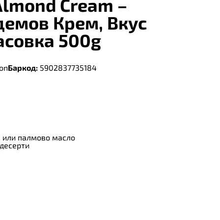
 Almond Cream –
демов Крем, Вкус
асовка 500g
ion
Баркод:
5902837735184
л или палмово масло
 десерти