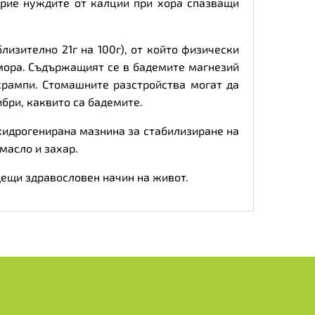
крие нуждите от калции при хора спазващи
изително 21г на 100г), от който физически
умора. Съдържащият се в бадемите магнезий
крампи. Стомашните разстройства могат да
бри, каквито са бадемите.
 хидрогенирана мазнина за стабилизиране на
масло и захар.
дещи здравословен начин на живот.