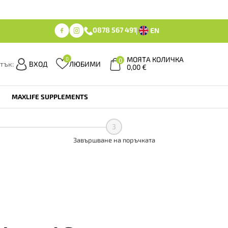
0878 567 491
EN
МОЯТА КОЛИЧКА
0
0
тък:
ВХОД
ЛЮБИМИ
0,00
€
MAXLIFE SUPPLEMENTS
3
Завършване на поръчката