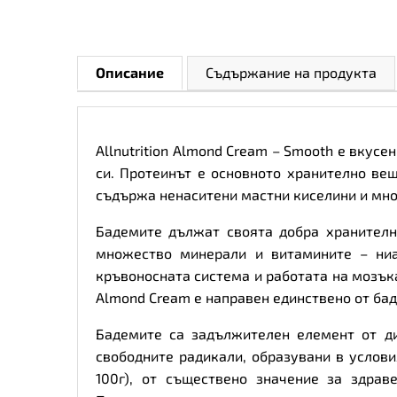
Описание
Съдържание на продукта
Allnutrition Almond Cream – Smooth е вку
си. Протеинът е основното хранително вещ
съдържа ненаситени мастни киселини и мног
Бадемите дължат своята добра хранителн
множество минерали и витамините – ниа
кръвоносната система и работата на мозъка,
Almond Cream е направен единствено от баде
Бадемите са задължителен елемент от ди
свободните радикали, образувани в услови
100г), от съществено значение за здрав