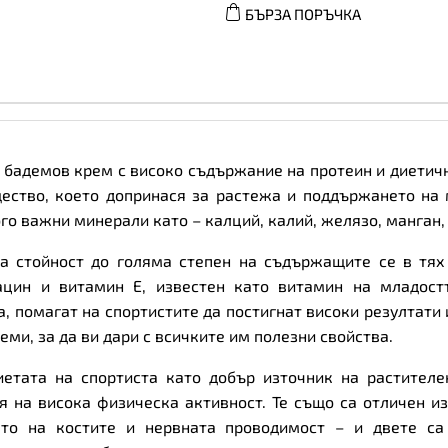
БЪРЗА ПОРЪЧКА
-
Smooth
-
Бадемов
Крем,
Вкус
Смуут,
Разфасовка
500g
количество
сен бадемов крем с високо съдържание на протеин и диети
ество, което допринася за растежа и поддържането на м
о важни минерали като – калций, калий, желязо, манган, 
а стойност до голяма степен на съдържащите се в тях 
цин и витамин Е, известен като витамин на младостт
 помагат на спортистите да постигнат високи резултати и
ми, за да ви дари с всичките им полезни свойства.
етата на спортиста като добър източник на растителе
я на висока физическа активност. Те също са отличен и
ето на костите и нервната проводимост – и двете са