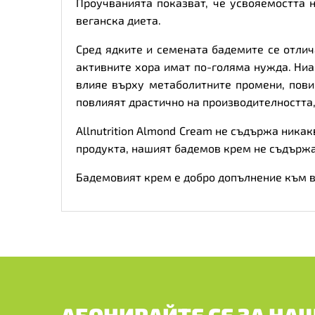
Проучванията показват, че усвояемостта 
веганска диета.
Сред ядките и семената бадемите се отлич
активните хора имат по-голяма нужда. Ниа
влияе върху метаболитните промени, пови
повлияят драстично на производителността,
Allnutrition Almond Cream не съдържа ника
продукта, нашият бадемов крем не съдържа 
Бадемовият крем е добро допълнение към в