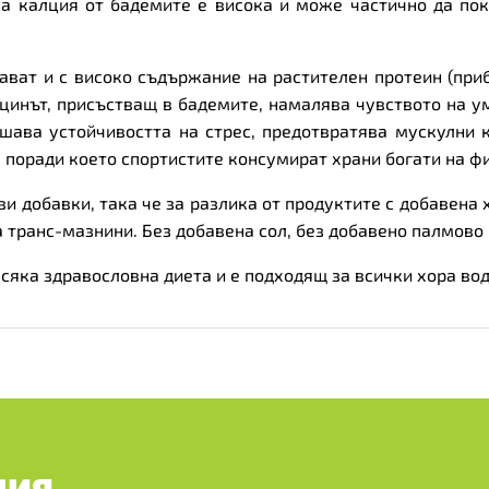
на калция от бадемите е висока и може частично да по
ават и с високо съдържание на растителен протеин (прибл
цинът, присъстващ в бадемите, намалява чувството на 
шава устойчивостта на стрес, предотвратява мускулни 
 поради което спортистите консумират храни богати на фи
кви добавки, така че за разлика от продуктите с добавена
транс-мазнини. Без добавена сол, без добавено палмово 
сяка здравословна диета и е подходящ за всички хора во