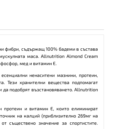
чни фибри, съдържащ 100% бадеми в състава
ускулната маса. Allnutrition Almond Cream
фосфор, мед и витамин Е.
есенциални ненаситени мазнини, протеин,
а. Тези хранителни вещества подпомагат
 да подобрят възстановяването. Allnutrition
н протеин и витамин Е, които елиминират
зточник на калций (приблизително 269мг на
 от съществено значение за спортистите.