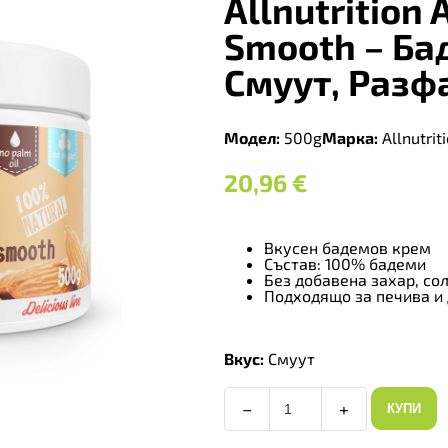
Allnutrition
Smooth – Ба
Смуут, Разф
Модел:
500g
Марка:
Allnutrit
20,96
€
Вкусен бадемов крем
Състав: 100% бадеми
Без добавена захар, со
Подходящо за печива и
Вкус:
Смуут
−
+
КУПИ
Allnutrition
Almond
Cream