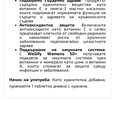
Подобрено сърдечно здраве
: Продуктът
съдържа хранителни вещества като
витамин E и омега-3 мастни киселини,
които подпомагат нормалната функция на
сърцето и здравето на кръвоносните
съдове.
Антиоксидантна защита
: Включените
антиоксиданти като витамин C и селен
предпазват клетките от свободни радикали
и намаляват риска от хронични
заболявания, подпомагайки цялостното
здраве.
Поддържане на имунната система
:
С
Wellify Womens 50+
получавате
подкрепа за имунната система чрез
витамини и минерали като цинк и витамин
A, които спомагат за защита срещу
инфекции и заболявания.
Начин на употреба
: Като хранителна добавка,
приемайте 1 таблетка дневно с хранене.