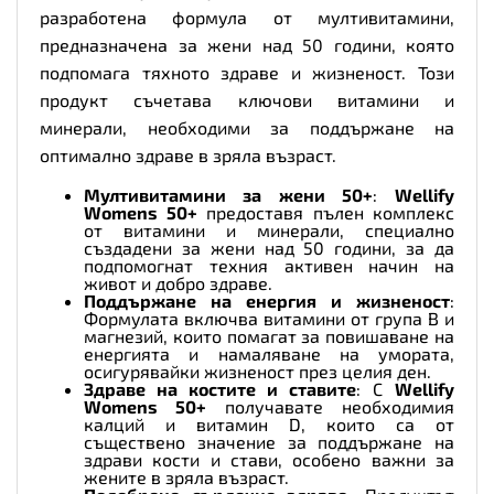
разработена формула от мултивитамини,
предназначена за жени над 50 години, която
подпомага тяхното здраве и жизненост. Този
продукт съчетава ключови витамини и
минерали, необходими за поддържане на
оптимално здраве в зряла възраст.
Мултивитамини за жени 50+
:
Wellify
Womens 50+
предоставя пълен комплекс
от витамини и минерали, специално
създадени за жени над 50 години, за да
подпомогнат техния активен начин на
живот и добро здраве.
Поддържане на енергия и жизненост
:
Формулата включва витамини от група B и
магнезий, които помагат за повишаване на
енергията и намаляване на умората,
осигурявайки жизненост през целия ден.
Здраве на костите и ставите
: С
Wellify
Womens 50+
получавате необходимия
калций и витамин D, които са от
съществено значение за поддържане на
здрави кости и стави, особено важни за
жените в зряла възраст.