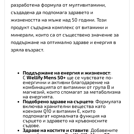
разработена формула от мултивитамини,
създадена да подпомага здравето и
жизнеността на мъже над 50 години. Този
продукт съдържа комплекс от витамини и
минерали, които са от съществено значение за
поддържане на оптимално здраве и енергия в
зряла възраст.
Поддържане на енергия и жизненост
:
С
Wellify Mens 50+
ще се чувствате по-
енергични и активни благодарение на
комбинацията от витамини от група B и
магнезий, които спомагат за метаболизма
на енергията.
Подобрено здраве на сърцето
: Формулата
включва хранителни вещества като
коензим Q10 и витамин E, които
подпомагат нормалната функция на
сърцето и здравето на кръвоносните
съдове.
Здраве на костите и ставите
: Добавените