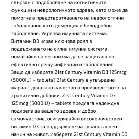
свързан с подобряване на когнитивните
функции и неврологичното здраве, като може да
помогне в предотвратяването на неврологични
заболявания като деменция и белодробно
заболяване. Укрепва имунната система:
Витамин D3 играе ключова роля в
поддържането на силна имунна система,
помагайки на организма да се защитава по-
ефективно срещу инфекции и заболявания.
Защо да изберете 21st Century Vitamin D3 125mcg
(5000IU) – tablets? 21st Century е утвърдена
марка с доказано качество в производството на
хранителни добавки. 21st Century Vitamin D3
125mcg (5000IU) – tablets предлага надеждна
подкрепа за вашето здраве и добро
самочувствие, осигурявайки висококачествен
витамин D3 за поддържане на здравословен
начин на живот. Изберете 21st Century Vitamin D3