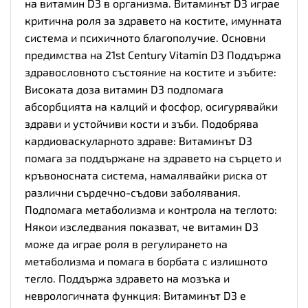
на витамин D3 в организма. Витаминът D3 играе
критична роля за здравето на костите, имунната
система и психичното благополучие. Основни
предимства на 21st Century Vitamin D3 Поддържа
здравословното състояние на костите и зъбите:
Високата доза витамин D3 подпомага
абсорбцията на калций и фосфор, осигурявайки
здрави и устойчиви кости и зъби. Подобрява
кардиоваскуларното здраве: Витаминът D3
помага за поддържане на здравето на сърцето и
кръвоносната система, намалявайки риска от
различни сърдечно-съдови заболявания.
Подпомага метаболизма и контрола на теглото:
Някои изследвания показват, че витамин D3
може да играе роля в регулирането на
метаболизма и помага в борбата с излишното
тегло. Поддържа здравето на мозъка и
неврологичната функция: Витаминът D3 е