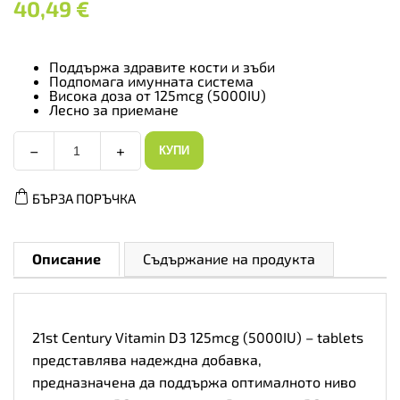
40,49
€
Поддържа здравите кости и зъби
Подпомага имунната система
Висока доза от 125mcg (5000IU)
Лесно за приемане
−
+
КУПИ
21st
Century
Vitamin
БЪРЗА ПОРЪЧКА
D3
125mcg
(5000IU)
-
Tabs
Описание
Съдържание на продукта
-
Витамин
D
|
110
21st Century Vitamin D3 125mcg (5000IU) – tablets
tabs
количество
представлява надеждна добавка,
предназначена да поддържа оптималното ниво