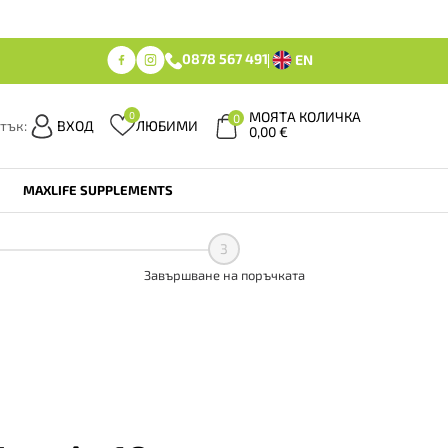
0878 567 491
EN
МОЯТА КОЛИЧКА
0
0
тък:
ВХОД
ЛЮБИМИ
0,00
€
MAXLIFE SUPPLEMENTS
3
Завършване на поръчката