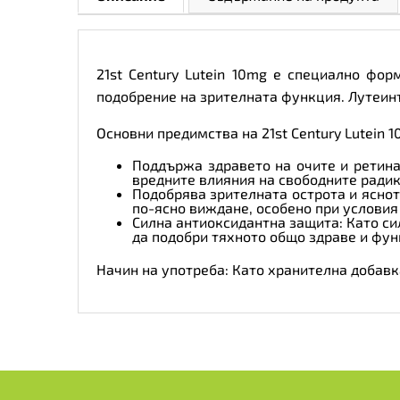
21st Century Lutein 10mg е специално фо
подобрение на зрителната функция. Лутеинъ
Основни предимства на 21st Century Lutein 1
Поддържа здравето на очите и ретина
вредните влияния на свободните радик
Подобрява зрителната острота и яснот
по-ясно виждане, особено при условия
Силна антиоксидантна защита: Като си
да подобри тяхното общо здраве и фу
Начин на употреба: Като хранителна добавк