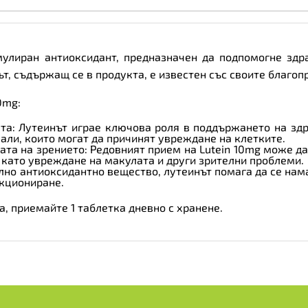
tabs
количество
рмулиран антиоксидант, предназначен да подпомогне здр
т, съдържащ се в продукта, е известен със своите благоп
0mg:
та: Лутеинът играе ключова роля в поддържането на здр
али, които могат да причинят увреждане на клетките.
ата на зрението: Редовният прием на Lutein 10mg може д
 като увреждане на макулата и други зрителни проблеми.
лно антиоксидантно вещество, лутеинът помага да се нам
нкциониране.
а, приемайте 1 таблетка дневно с хранене.