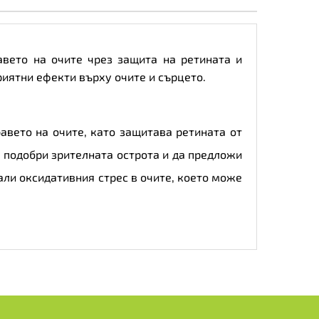
авето на очите чрез защита на ретината и
риятни ефекти върху очите и сърцето.
авето на очите, като защитава ретината от
а подобри зрителната острота и да предложи
али оксидативния стрес в очите, което може