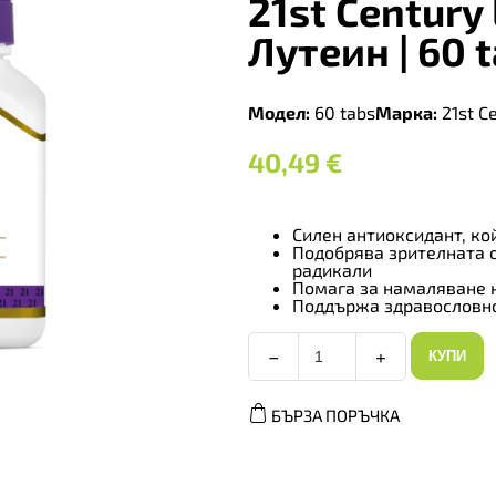
21st Century
Лутеин | 60 
Модел:
60 tabs
Марка:
21st C
40,49
€
Силен антиоксидант, ко
Подобрява зрителната о
радикали
Помага за намаляване 
Поддържа здравословно
−
+
КУПИ
21st
Century
Lutein
БЪРЗА ПОРЪЧКА
10mg
-
Лутеин
|
60