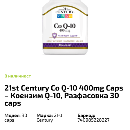
В наличност
21st Century Co Q-10 400mg Caps
– Коензим Q-10, Разфасовка 30
caps
Модел:
30
Марка:
21st
Баркод:
caps
Century
740985228227