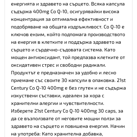
енергията и здравето на сърцето. Всяка капсула
съдържа 400mg Co Q-10, осигурявайки висока
концентрация за оптимална ефективност и
подобряване на общата издръжливост. Co Q-10 е
ключов ензим, който подпомага производството
на енергия в клетките и поддържа здравето на
сърцето и сърдечно-съдовата система. Като
мощен антиоксидант, той предпазва клетките от
оксидативен стрес и свободни радикали.
Продуктът е предназначен за удобно и лесно
приемане със своите 30 капсули в опаковка. 21st
Century Co Q-10 400mg е без глутен и не съдържа
изкуствени съставки, идеален за хора с
хранителни алергии и чувствителности.
Изберете 21st Century Co Q-10 400mg 30 caps, за
да се възползвате от неговите мощни ползи за
здравето на сърцето и повишена енергия. Начин
на употреба: Като хранителна добавка,