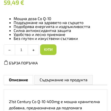
59,49
€
Мощна доза Co Q-10
Поддържане на здравето на сърцето
Подобрява енергията и издръжливостта
Силна антиоксидантна защита
Удобство и лесно приемане
Без глутен и изкуствени съставки
−
+
КУПИ
21st
Century
Co
БЪРЗА ПОРЪЧКА
Q-
10
400mg
Caps
-
Описание
Съдържание на продукта
Коензим
Q-
10,
Разфасовка
30
21st Century Co Q-10 400mg е мощна хранителна
caps
количество
добавка, предназначена да подпомага