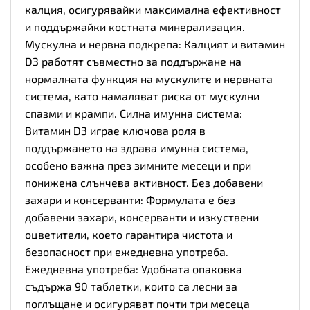
калция, осигурявайки максимална ефективност
и поддържайки костната минерализация.
Мускулна и нервна подкрепа: Калцият и витамин
D3 работят съвместно за поддържане на
нормалната функция на мускулите и нервната
система, като намаляват риска от мускулни
спазми и крампи. Силна имунна система:
Витамин D3 играе ключова роля в
поддържането на здрава имунна система,
особено важна през зимните месеци и при
понижена слънчева активност. Без добавени
захари и консерванти: Формулата е без
добавени захари, консерванти и изкуствени
оцветители, което гарантира чистота и
безопасност при ежедневна употреба.
Ежедневна употреба: Удобната опаковка
съдържа 90 таблетки, които са лесни за
поглъщане и осигуряват почти три месеца