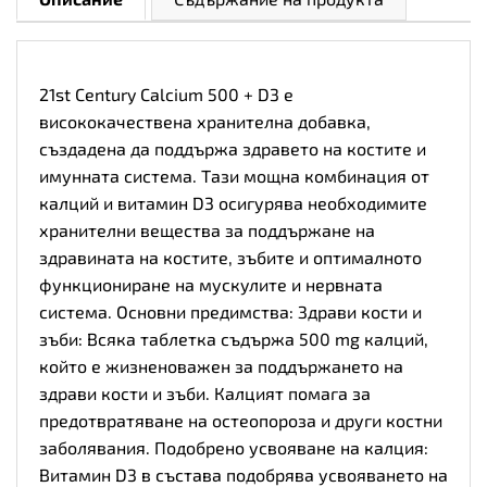
21st Century Calcium 500 + D3 е
висококачествена хранителна добавка,
създадена да поддържа здравето на костите и
имунната система. Тази мощна комбинация от
калций и витамин D3 осигурява необходимите
хранителни вещества за поддържане на
здравината на костите, зъбите и оптималното
функциониране на мускулите и нервната
система. Основни предимства: Здрави кости и
зъби: Всяка таблетка съдържа 500 mg калций,
който е жизненоважен за поддържането на
здрави кости и зъби. Калцият помага за
предотвратяване на остеопороза и други костни
заболявания. Подобрено усвояване на калция:
Витамин D3 в състава подобрява усвояването на