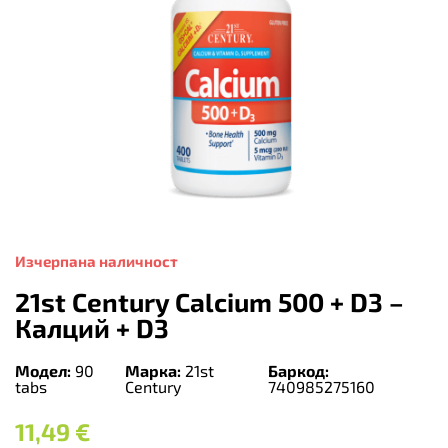
Изчерпана наличност
21st Century Calcium 500 + D3 –
Калций + D3
Модел:
90
Марка:
21st
Баркод:
tabs
Century
740985275160
11,49
€