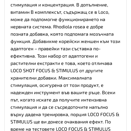
стимулация и концентрация. В допълнение,
витамин B комплексът, съдържащ се в Loco,
може да подпомогне функционирането на
нервната система. Rhodiola rosea е добре
позната добавка, която подпомага мозъчната
функция. Добавихме корейски женшен към този
адаптоген – правейки тази съставка по-
ефективна. Този набор от адаптогени и
растителни екстракти е това, което отличава
LOCO SHOT FOCUS & STIMULUS от другите
хранителни добавки. Максималната
стимулация, осигурена от този продукт, е
надежден инструмент във вашите ръце. Всеки
път, когато искате да получите интензивна
стимулация и да се съсредоточите напълно
върху дадена тренировка, порция LOCO FOCUS &
STIMULUS ще ви донесе очаквания ефект. По
време на тестовете LOCO FOCUS & STIMULUS