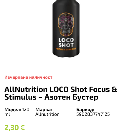
Изчерпана наличност
AllNutrition LOCO Shot Focus &
Stimulus – Азотен Бустер
Модел:
120
Марка:
Баркод:
ml
Allnutrition
5902837747125
2,30
€