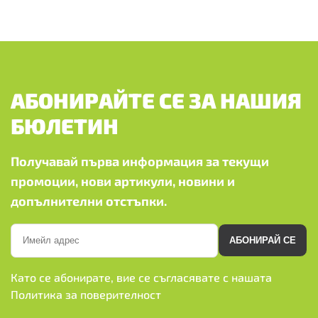
АБОНИРАЙТЕ СЕ ЗА НАШИЯ
БЮЛЕТИН
Получавай първа информация за текущи
промоции, нови артикули, новини и
допълнителни отстъпки.
АБОНИРАЙ СЕ
Като се абонирате, вие се съгласявате с нашата
Политика за поверителност