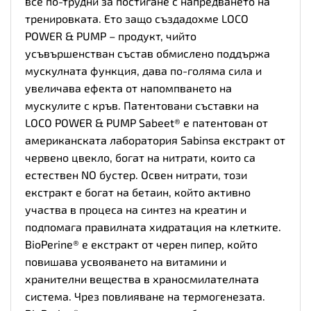
все по-трудни за постигане с напредването на
тренировката. Ето защо създадохме LOCO
POWER & PUMP – продукт, чийто
усъвършенстван състав обмислено поддържа
мускулната функция, дава по-голяма сила и
увеличава ефекта от напомпването на
мускулите с кръв. Патентовани съставки на
LOCO POWER & PUMP Sabeet® е патентован от
американската лаборатория Sabinsa екстракт от
червено цвекло, богат на нитрати, които са
естествен NO бустер. Освен нитрати, този
екстракт е богат на бетаин, който активно
участва в процеса на синтез на креатин и
подпомага правилната хидратация на клетките.
BioPerine® е екстракт от черен пипер, който
повишава усвояването на витамини и
хранителни вещества в храносмилателната
система. Чрез повлияване на термогенезата.