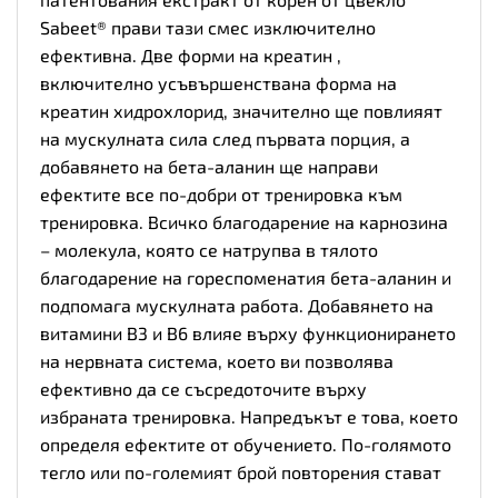
Sabeet® прави тази смес изключително
ефективна. Две форми на креатин ,
включително усъвършенствана форма на
креатин хидрохлорид, значително ще повлияят
на мускулната сила след първата порция, а
добавянето на бета-аланин ще направи
ефектите все по-добри от тренировка към
тренировка. Всичко благодарение на карнозина
– молекула, която се натрупва в тялото
благодарение на гореспоменатия бета-аланин и
подпомага мускулната работа. Добавянето на
витамини B3 и B6 влияе върху функционирането
на нервната система, което ви позволява
ефективно да се съсредоточите върху
избраната тренировка. Напредъкът е това, което
определя ефектите от обучението. По-голямото
тегло или по-големият брой повторения стават