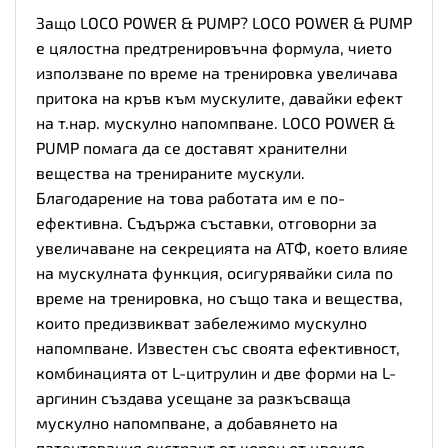
Защо LOCO POWER & PUMP? LOCO POWER & PUMP
е цялостна предтренировъчна формула, чието
използване по време на тренировка увеличава
притока на кръв към мускулите, давайки ефект
на т.нар. мускулнo напомпване. LOCO POWER &
PUMP помага да се доставят хранителни
вещества на тренираните мускули.
Благодарение на това работата им е по-
ефективна. Съдържа съставки, отговорни за
увеличаване на секрецията на АТФ, което влияе
на мускулната функция, осигурявайки сила по
време на тренировка, но също така и вещества,
които предизвикват забележимо мускулно
напомпване. Известен със своята ефективност,
комбинацията от L-цитрулин и две форми на L-
аргинин създава усещане за разкъсваща
мускулно напомпване, а добавянето на
патентования екстракт от корен от цвекло