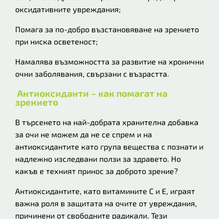
оксидативните увреждания;
Помага за по-добро възстановяване на зрението
при ниска осветеност;
Намалява възможността за развитие на хронични
очни заболявания, свързани с възрастта.
Антиоксиданти – как помагат на
зрението
В търсенето на най-добрата хранителна добавка
за очи не можем да не се спрем и на
антиоксидантите като група вещества с познати и
надлежно изследвани ползи за здравето. Но
какъв е техният принос за доброто зрение?
Антиоксидантите, като витамините C и E, играят
важна роля в защитата на очите от увреждания,
причинени от свободните радикали. Тези