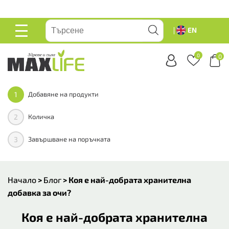
ейте
EN
ОСНОВНО
МЕНЮ
0
0
1
Добавяне на продукти
2
Количка
3
Завършване на поръчката
Начало
>
Блог
>
Коя е най-добрата хранителна
добавка за очи?
Коя е най-добрата хранителна