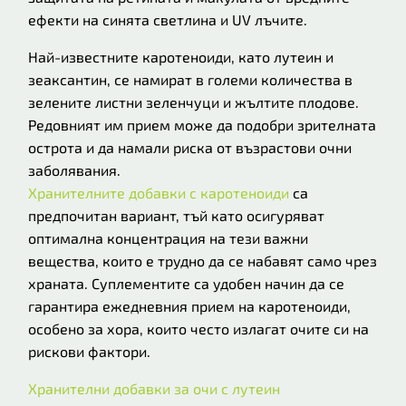
ефекти на синята светлина и UV лъчите.
Най-известните каротеноиди, като лутеин и
зеаксантин, се намират в големи количества в
зелените листни зеленчуци и жълтите плодове.
Редовният им прием може да подобри зрителната
острота и да намали риска от възрастови очни
заболявания.
Хранителните добавки с каротеноиди
са
предпочитан вариант, тъй като осигуряват
оптимална концентрация на тези важни
вещества, които е трудно да се набавят само чрез
храната. Суплементите са удобен начин да се
гарантира ежедневния прием на каротеноиди,
особено за хора, които често излагат очите си на
рискови фактори.
Хранителни добавки за очи с лутеин