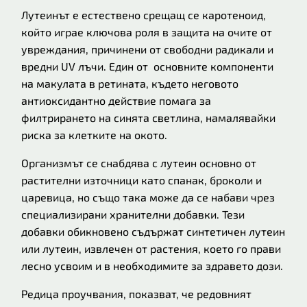
Лутеинът е естествено срещащ се каротеноид,
който играе ключова роля в защита на очите от
увреждания, причинени от свободни радикали и
вредни UV лъчи. Един от основните компоненти
на макулата в ретината, където неговото
антиоксидантно действие помага за
филтрирането на синята светлина, намалявайки
риска за клетките на окото.
Организмът се снабдява с лутеин основно от
растителни източници като спанак, броколи и
царевица, но също така може да се набави чрез
специализирани хранителни добавки. Тези
добавки обикновено съдържат синтетичен лутеин
или лутеин, извлечен от растения, което го прави
лесно усвоим и в необходимите за здравето дози.
Редица проучвания, показват, че редовният