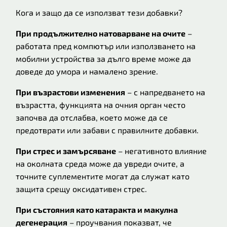
Кога и защо да се използват тези добавки?
При продължително натоварване на очите
–
работата пред компютър или използването на
мобилни устройства за дълго време може да
доведе до умора и намалено зрение.
При възрастови изменения
– с напредването на
възрастта, функцията на очния орган често
започва да отслабва, което може да се
предотврати или забави с правилните добавки.
При стрес и замърсяване
– негативното влияние
на околната среда може да увреди очите, а
точните суплементите могат да служат като
защита срещу оксидативен стрес.
При състояния като катаракта и макулна
дегенерация
– проучвания показват, че