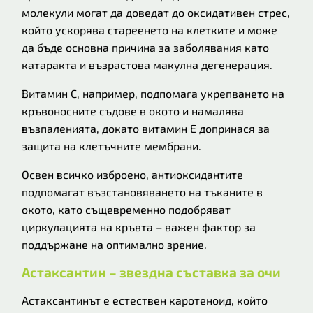
молекули могат да доведат до оксидативен стрес,
който ускорява стареенето на клетките и може
да бъде основна причина за заболявания като
катаракта и възрастова макулна дегенерация.
Витамин C, например, подпомага укрепването на
кръвоносните съдове в окото и намалява
възпаленията, докато витамин E допринася за
защита на клетъчните мембрани.
Освен всичко изброено, антиоксидантите
подпомагат възстановяването на тъканите в
окото, като същевременно подобряват
циркулацията на кръвта – важен фактор за
поддържане на оптимално зрение.
Астаксантин – звездна съставка за очи
Астаксантинът е естествен каротеноид, който