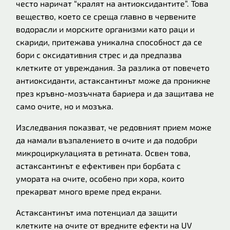
често наричат “кралят на антиоксидантите”. Това
вещество, което се среща главно в червените
водорасли и морските организми като раци и
скариди, притежава уникална способност да се
бори с оксидативния стрес и да предпазва
клетките от увреждания. За разлика от повечето
антиоксиданти, астаксантинът може да проникне
през кръвно-мозъчната бариера и да защитава не
само очите, но и мозъка.
Изследвания показват, че редовният прием може
да намали възпалението в очите и да подобри
микроциркулацията в ретината. Освен това,
астаксантинът е ефективен при борбата с
умората на очите, особено при хора, които
прекарват много време пред екрани.
Астаксантинът има потенциал да защити
клетките на очите от вредните ефекти на UV