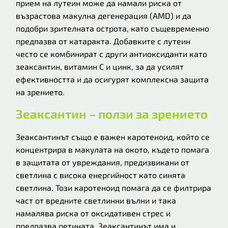
прием на лутеин може да намали риска от
възрастова макулна дегенерация (AMD) и да
подобри зрителната острота, като същевременно
предпазва от катаракта. Добавките с лутеин
често се комбинират с други антиоксиданти като
зеаксантин, витамин С и цинк, за да усилят
ефективността и да осигурят комплексна защита
на зрението.
Зеаксантин – ползи за зрението
Зеаксантинът също е важен каротеноид, който се
концентрира в макулата на окото, където помага
в защитата от увреждания, предизвикани от
светлина с висока енергийност като синята
светлина. Този каротеноид помага да се филтрира
част от вредните светлинни вълни и така
намалява риска от оксидативен стрес и
предпазва ретината. Зеаксантинът има и