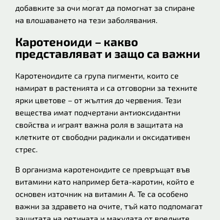
добавките за очи могат да помогнат за спиране
на влошаването на тези заболявания.
Каротеноиди – какво
представляват и защо са важни
Каротеноидите са група пигменти, които се
намират в растенията и са отговорни за техните
ярки цветове – от жълтия до червения. Тези
вещества имат подчертани антиоксидантни
свойства и играят важна роля в защитата на
клетките от свободни радикали и оксидативен
стрес.
В организма каротеноидите се превръщат във
витамини като например бета-каротин, който е
основен източник на витамин A. Те са особено
важни за здравето на очите, тъй като подпомагат
защитата на ретината и макулата от вредните