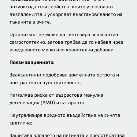
антиоксидантни свойства, които успокояват
възпаленията и ускоряват възстановяването на
тъканите в очите.
Организмът не може да синтезира зеаксантин
самостоятелно, затова трябва да го набавя чрез
ежедневното меню или хранителни добавки.
Ползи за зрението:
Зеаксантинът подобрява зрителната острота и
контрастната чувствителност;
Намалява риска от възрастова макулна
дегенерация (AMD) и катаракта;
Неутрализира вредното въздействие на синята
светлина;
Защитава здравето на ретината и предотвратява