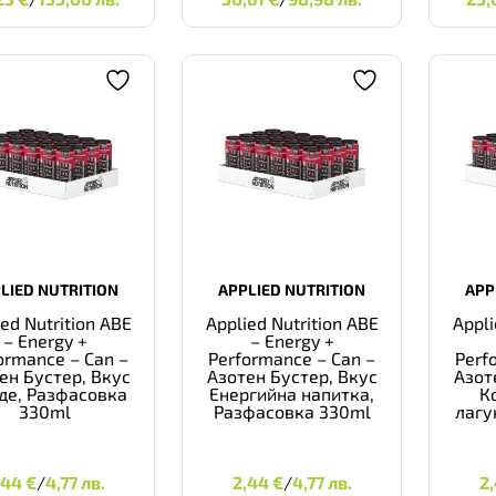
LIED NUTRITION
APPLIED NUTRITION
APP
ied Nutrition ABE
Applied Nutrition ABE
Appli
– Energy +
– Energy +
ormance – Can –
Performance – Can –
Perf
ен Бустер, Вкус
Азотен Бустер, Вкус
Азот
де, Разфасовка
Енергийна напитка,
К
330ml
Разфасовка 330ml
лагу
2,44
€
4,77 ЛВ.
2,44
€
4,77 ЛВ.
,44
€
/
4,77 лв.
2,44
€
/
4,77 лв.
2