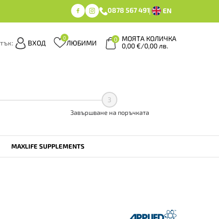
0878 567 491
EN
МОЯТА КОЛИЧКА
0
0
тък:
ВХОД
ЛЮБИМИ
0,00
€
/
0,00 лв.
Здравейте
• • •
Здравейте
• • •
Здрав
3
Завършване на поръчката
MAXLIFE SUPPLEMENTS