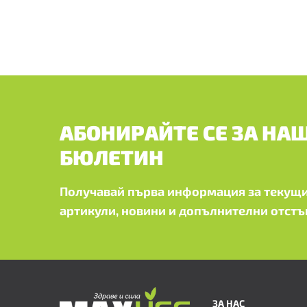
АБОНИРАЙТЕ СЕ ЗА НА
БЮЛЕТИН
Получавай първа информация за текущи
артикули, новини и допълнителни отстъ
ЗА НАС