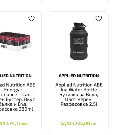
LIED NUTRITION
APPLIED NUTRITION
ed Nutrition ABE
Applied Nutrition ABE
– Energy +
– Jug Water Bottle –
ormance – Can –
Бутилка за Вода,
ен Бустер, Вкус
Цвят Черен,
бълка и Бъз,
Разфасовка 2.5l
фасовка 330ml
2,44
€
4,77 ЛВ.
12,78
€
25,00 ЛВ.
,44
€
/
4,77 лв.
12,78
€
/
25,00 лв.