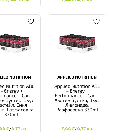
LIED NUTRITION
APPLIED NUTRITION
ed Nutrition ABE
Applied Nutrition ABE
– Energy +
– Energy +
ormance – Can –
Performance – Can –
ен Бустер, Вкус
Азотен Бустер, Вкус
октейл: Синя
Лимонада,
на, Разфасовка
Разфасовка 330ml
330ml
2,44
€
4,77 ЛВ.
2,44
€
4,77 ЛВ.
,44
€
/
4,77 лв.
2,44
€
/
4,77 лв.