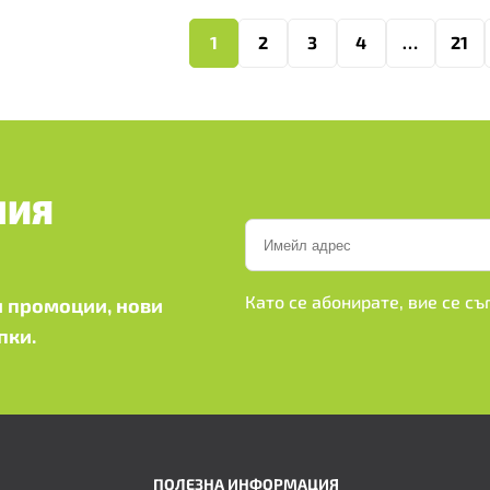
1
2
3
4
…
21
ШИЯ
Като се абонирате, вие се с
 промоции, нови
пки.
ПОЛЕЗНА ИНФОРМАЦИЯ