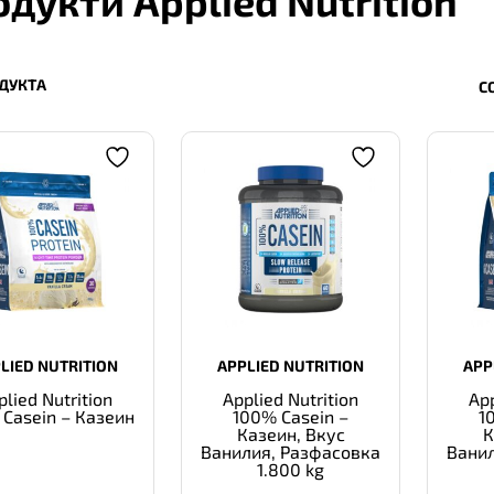
дукти Applied Nutrition
ДУКТА
С
LIED NUTRITION
APPLIED NUTRITION
APP
plied Nutrition
Applied Nutrition
App
 Casein – Казеин
100% Casein –
1
Казеин, Вкус
К
Ванилия, Разфасовка
Вани
1.800 kg