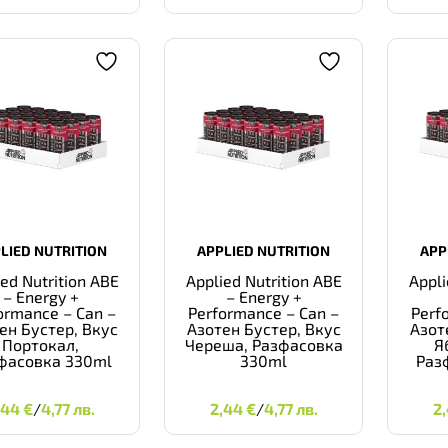
LIED NUTRITION
APPLIED NUTRITION
APP
ied Nutrition ABE
Applied Nutrition ABE
Appli
– Energy +
– Energy +
ormance – Can –
Performance – Can –
Perf
ен Бустер, Вкус
Азотен Бустер, Вкус
Азот
Портокал,
Череша, Разфасовка
Я
фасовка 330ml
330ml
Раз
2,44
€
4,77 ЛВ.
2,44
€
4,77 ЛВ.
,44
€
/
4,77 лв.
2,44
€
/
4,77 лв.
2