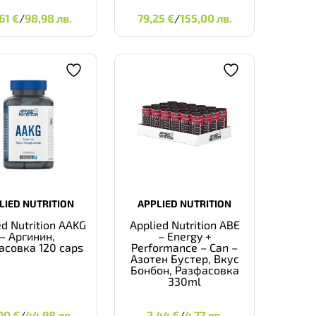
0,61
€
98,98 ЛВ.
79,25
€
155,00 ЛВ.
,61
€
/
98,98 лв.
79,25
€
/
155,00 лв.
LIED NUTRITION
APPLIED NUTRITION
ed Nutrition AAKG
Applied Nutrition ABE
– Аргинин,
– Energy +
асовка 120 caps
Performance – Can –
Азотен Бустер, Вкус
Бонбон, Разфасовка
330ml
3,00
€
44,98 ЛВ.
2,44
€
4,77 ЛВ.
,00
€
/
44,98 лв.
2,44
€
/
4,77 лв.