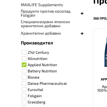
Про
MAXLIFE Supplements
Продукти против косопад
+
Foligain
366 ПРО
Специализирани японски
хранителни добавки
+
Хранителни добавки
Производител
21st Century
Allnutrition
Applied Nutrition
Battery Nutrition
Biovea
APP
Daiwa Pharmaceutical
Ap
Eurovital
100%
Foligain
Grassberg