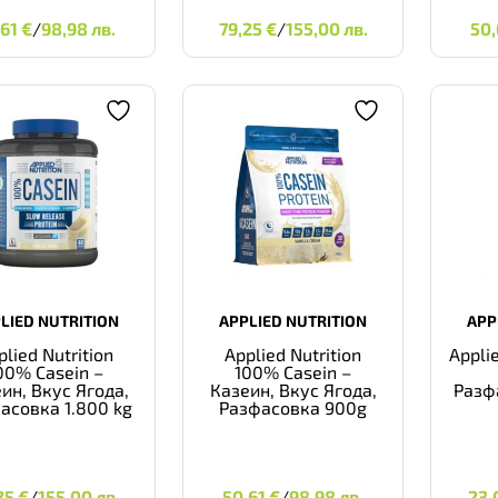
0,61
€
98,98 ЛВ.
79,25
€
155,00 ЛВ.
5
,61
€
/
98,98 лв.
79,25
€
/
155,00 лв.
50
LIED NUTRITION
APPLIED NUTRITION
APP
plied Nutrition
Applied Nutrition
Appli
00% Casein –
100% Casein –
ин, Вкус Ягода,
Казеин, Вкус Ягода,
Разф
асовка 1.800 kg
Разфасовка 900g
,25
€
155,00 ЛВ.
50,61
€
98,98 ЛВ.
2
25
€
/
155,00 лв.
50,61
€
/
98,98 лв.
23