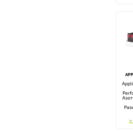
APP
Appl
Perf
Азот
Раз
2