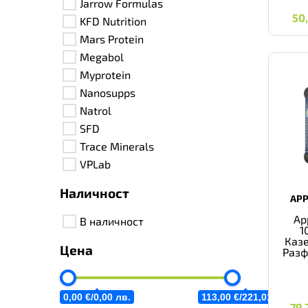
Jarrow Formulas
5
50
KFD Nutrition
Mars Protein
Megabol
Myprotein
Nanosupps
Natrol
SFD
Trace Minerals
VPLab
Наличност
APP
Ap
В наличност
1
Казе
Цена
Разф
0,00 €/
0,00 лв.
113,00 €/
221,01 лв.
79
79,