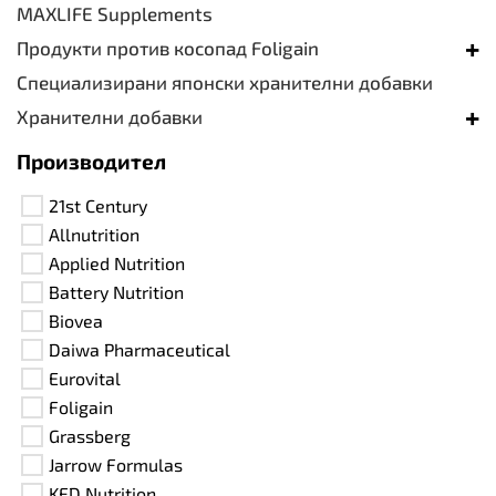
MAXLIFE Supplements
+
Продукти против косопад Foligain
Специализирани японски хранителни добавки
+
Хранителни добавки
Производител
21st Century
Allnutrition
Applied Nutrition
Battery Nutrition
Biovea
Daiwa Pharmaceutical
Eurovital
Foligain
Grassberg
Jarrow Formulas
KFD Nutrition