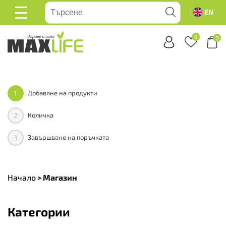
EN
ОСНОВНО
МЕНЮ
0
0
• • •
Здравейте
• • •
Здравейте
• • •
Здравей
1
Добавяне на продукти
2
Количка
3
Завършване на поръчката
Начало
>
Магазин
Категории