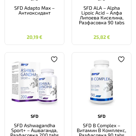
SFD Adapto Max –
SFD ALA – Alpha
Антиоксидант
Lipoic Acid – Алфа
Липоева Киселина,
Разфасовка 90 tabs
20,19
€
25,82
€
20,19
€
25,82
€
SFD
SFD
SFD Ashwagandha
SFD B Complex –
Sport+ – Ашваганда,
Витамин B Комплекс,
Разфасовка 200 tabs
Разфасовка 90 tabs