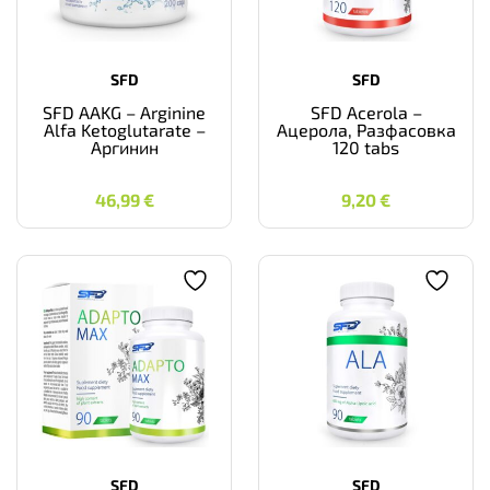
SFD
SFD
SFD AAKG – Arginine
SFD Acerola –
Alfa Ketoglutarate –
Ацерола, Разфасовка
Аргинин
120 tabs
46,99
€
9,20
€
46,99
€
9,20
€
SFD
SFD