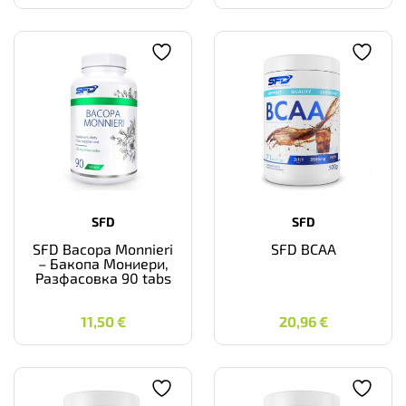
SFD
SFD
SFD Bacopa Monnieri
SFD BCAA
– Бакопа Мониери,
Разфасовка 90 tabs
11,50
€
20,96
€
11,50
€
20,96
€