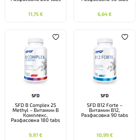
11,75
€
6,64
€
11,75
€
6,64
€
SFD
SFD
SFD B Complex 25
SFD B12 Forte –
Methyl – Витамин B
Витамин B12,
Комплекс,
Разфасовка 90 tabs
Разфасовка 180 tabs
9,97
€
10,99
€
9,97
€
10,99
€