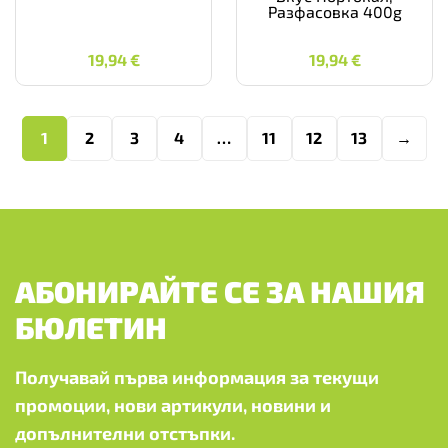
Разфасовка 400g
19,94
€
19,94
€
19,94
€
19,94
€
1
2
3
4
…
11
12
13
→
АБОНИРАЙТЕ СЕ ЗА НАШИЯ
БЮЛЕТИН
Получавай първа информация за текущи
промоции, нови артикули, новини и
допълнителни отстъпки.